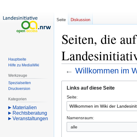
Seite
Diskussion
Seiten, die a
Landesinitiati
Hauptseite
Hilfe zu MediaWiki
←
Willkommen im Wi
Werkzeuge
Spezialseiten
Zur
Zur
Links auf diese Seite
Druckversion
Navigation
Suche
Seite:
springen
springen
Kategorien
Materialien
Rechtsberatung
Namensraum:
Veranstaltungen
alle