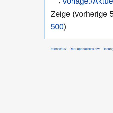
Vorlage:/Aktue
Zeige (
vorherige 
500
)
Datenschutz
Über openaccess.nrw
Haftun