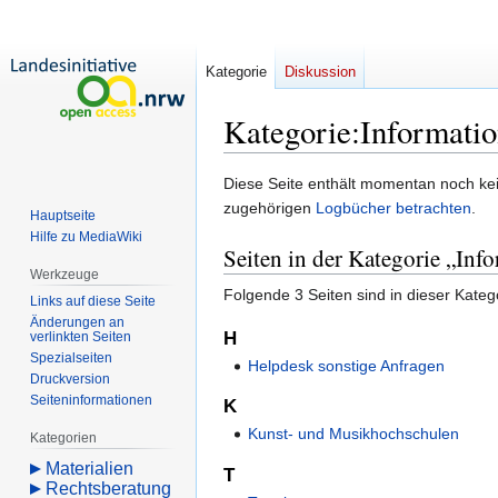
Kategorie
Diskussion
Kategorie
:
Informati
Zur
Zur
Diese Seite enthält momentan noch kein
Navigation
Suche
zugehörigen
Logbücher betrachten
.
Hauptseite
springen
springen
Hilfe zu MediaWiki
Seiten in der Kategorie „Inf
Werkzeuge
Folgende 3 Seiten sind in dieser Kateg
Links auf diese Seite
Änderungen an
H
verlinkten Seiten
Spezialseiten
Helpdesk sonstige Anfragen
Druckversion
Seiten­­informationen
K
Kunst- und Musikhochschulen
Kategorien
Materialien
T
Rechtsberatung