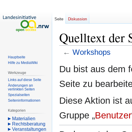
Seite
Diskussion
Quelltext der
←
Workshops
Hauptseite
Hilfe zu MediaWiki
Zur
Zur
Du bist aus dem f
Navigation
Suche
Werkzeuge
springen
springen
Links auf diese Seite
Seite zu bearbeit
Änderungen an
verlinkten Seiten
Spezialseiten
Diese Aktion ist a
Seiten­­informationen
Kategorien
Gruppe „
Benutzer
Materialien
Rechtsberatung
Veranstaltungen