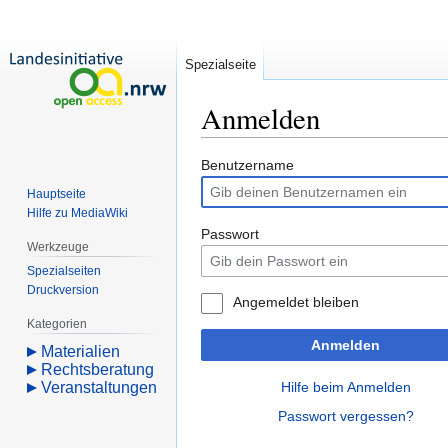
Spezialseite
Anmelden
Zur
Zur
Benutzername
Navigation
Suche
Hauptseite
springen
springen
Hilfe zu MediaWiki
Passwort
Werkzeuge
Spezialseiten
Druckversion
Angemeldet bleiben
Kategorien
Anmelden
Materialien
Rechtsberatung
Veranstaltungen
Hilfe beim Anmelden
Passwort vergessen?