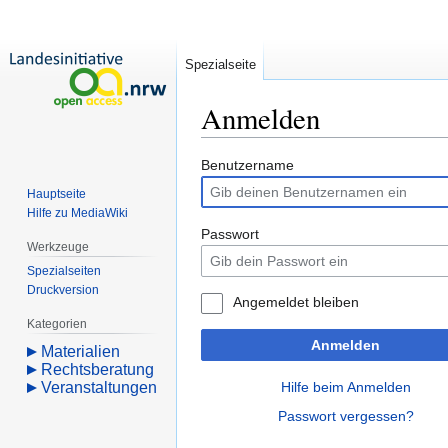
Spezialseite
Anmelden
Zur
Zur
Benutzername
Navigation
Suche
Hauptseite
springen
springen
Hilfe zu MediaWiki
Passwort
Werkzeuge
Spezialseiten
Druckversion
Angemeldet bleiben
Kategorien
Anmelden
Materialien
Rechtsberatung
Veranstaltungen
Hilfe beim Anmelden
Passwort vergessen?