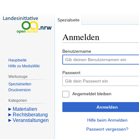
Spezialseite
Anmelden
Zur
Zur
Benutzername
Navigation
Suche
Hauptseite
springen
springen
Hilfe zu MediaWiki
Passwort
Werkzeuge
Spezialseiten
Druckversion
Angemeldet bleiben
Kategorien
Anmelden
Materialien
Rechtsberatung
Veranstaltungen
Hilfe beim Anmelden
Passwort vergessen?