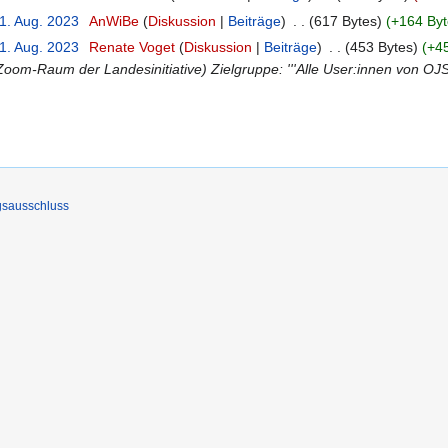
31. Aug. 2023
‎
AnWiBe
Diskussion
Beiträge
‎
617 Bytes
+164 Byt
21. Aug. 2023
‎
Renate Voget
Diskussion
Beiträge
‎
453 Bytes
+4
ll (Zoom-Raum der Landesinitiative) Zielgruppe: '''Alle User:innen von
gsausschluss