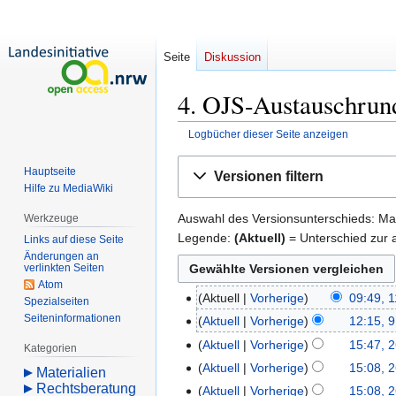
Seite
Diskussion
4. OJS-Austauschrund
Logbücher dieser Seite anzeigen
Zur
Zur
Hauptseite
Versionen filtern
Navigation
Suche
Hilfe zu MediaWiki
springen
springen
Auswahl des Versionsunterschieds: Mar
Werkzeuge
Legende:
(Aktuell)
= Unterschied zur a
Links auf diese Seite
Änderungen an
verlinkten Seiten
Atom
Aktuell
Vorherige
09:49, 1
11.
Spezialseiten
K
Seiten­­informationen
März
Aktuell
Vorherige
12:15, 9
9.
e
2024
K
November
Aktuell
Vorherige
15:47, 2
26.
Kategorien
i
e
2023
K
Oktober
Aktuell
Vorherige
15:08, 2
Materialien
n
i
e
2023
K
Rechtsberatung
Aktuell
Vorherige
15:08, 2
e