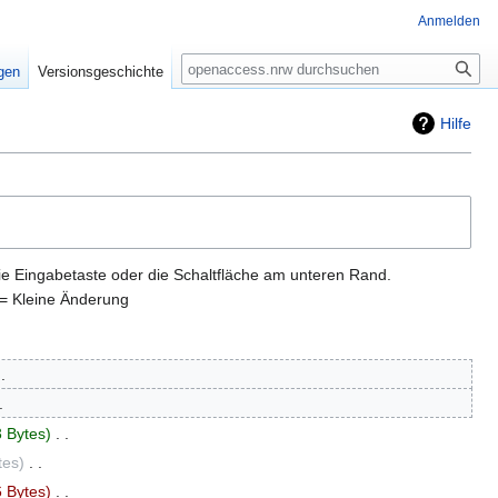
Anmelden
Suche
igen
Versionsgeschichte
Hilfe
ie Eingabetaste oder die Schaltfläche am unteren Rand.
= Kleine Änderung
 Bytes
‎
tes
‎
 Bytes
‎