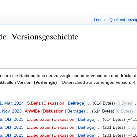
Lesen
Quelltext anze
e: Versionsgeschichte
kiere die Radiobuttons der zu vergleichenden Versionen und drücke d
ktuellen Version,
(Vorherige)
= Unterschied zur vorherigen Version,
K
1. Mär. 2024
‎
S.Benz
Diskussion
Beiträge
‎
614 Bytes
0 Bytes
‎
. Nov. 2023
‎
AnWiBe
Diskussion
Beiträge
‎
614 Bytes
0 Bytes
‎
6. Okt. 2023
‎
L.Liedlbauer
Diskussion
Beiträge
‎
614 Bytes
+413
6. Okt. 2023
‎
L.Liedlbauer
Diskussion
Beiträge
‎
201 Bytes
0 By
6. Okt. 2023
‎
L.Liedlbauer
Diskussion
Beiträge
‎
201 Bytes
−416